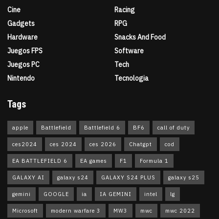
Cine
Racing
Gadgets
RPG
Hardware
Snacks And Food
Juegos FPS
Software
Juegos PC
Tech
Nintendo
Tecnologia
Tags
apple
Battlefield
Battlefield 6
BF6
call of duty
ces2024
ces 2024
ces 2026
Chatgpt
cod
EA BATTLEFIELD 6
EA games
F1
Formula 1
GALAXY AI
galaxy s24
GALAXY S24 PLUS
galaxy s25
gemini
GOOGLE
ia
IA GEMINI
intel
lg
Microsoft
modern warfare 3
MW3
mwc
mwc 2022