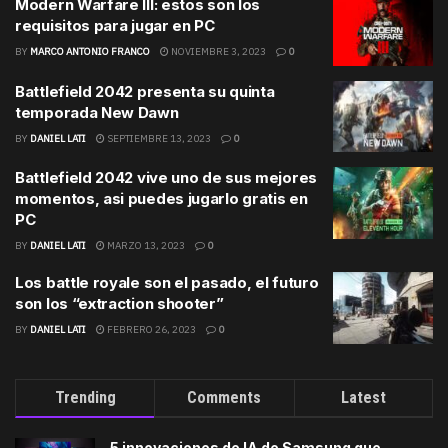
Modern Warfare III: estos son los
requisitos para jugar en PC
BY
MARCO ANTONIO FRANCO
NOVIEMBRE 3, 2023
0
Battlefield 2042 presenta su quinta
temporada New Dawn
BY
DANIEL LATI
SEPTIEMBRE 13, 2023
0
Battlefield 2042 vive uno de sus mejores
momentos, asi puedes jugarlo gratis en
PC
BY
DANIEL LATI
MARZO 13, 2023
0
Los battle royale son el pasado, el futuro
son los “extraction shooter”
BY
DANIEL LATI
FEBRERO 26, 2023
0
Trending
Comments
Latest
5 innovaciones de IA de Samsung que