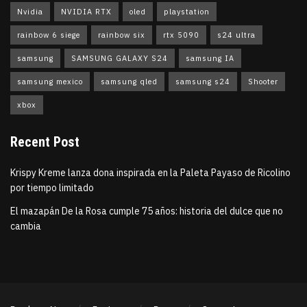
Nvidia
NVIDIA RTX
oled
playstation
rainbow 6 siege
rainbow six
rtx 5090
s24 ultra
samsung
SAMSUNG GALAXY S24
samsung IA
samsung mexico
samsung qled
samsung s24
Shooter
xbox
Recent Post
Krispy Kreme lanza dona inspirada en la Paleta Payaso de Ricolino
por tiempo limitado
El mazapán De la Rosa cumple 75 años: historia del dulce que no
cambia