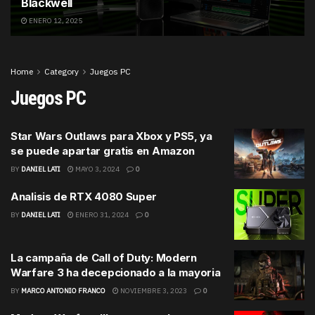
Blackwell
ENERO 12, 2025
Home
Category
Juegos PC
Juegos PC
Star Wars Outlaws para Xbox y PS5, ya
se puede apartar gratis en Amazon
BY
DANIEL LATI
MAYO 3, 2024
0
Analisis de RTX 4080 Super
BY
DANIEL LATI
ENERO 31, 2024
0
La campaña de Call of Duty: Modern
Warfare 3 ha decepcionado a la mayoria
BY
MARCO ANTONIO FRANCO
NOVIEMBRE 3, 2023
0