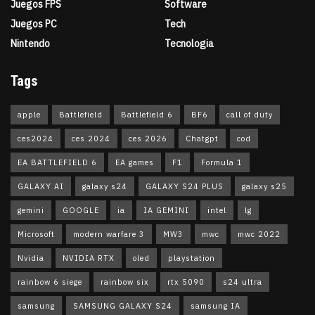
Juegos FPS
Software
Juegos PC
Tech
Nintendo
Tecnologia
Tags
apple
Battlefield
Battlefield 6
BF6
call of duty
ces2024
ces 2024
ces 2026
Chatgpt
cod
EA BATTLEFIELD 6
EA games
F1
Formula 1
GALAXY AI
galaxy s24
GALAXY S24 PLUS
galaxy s25
gemini
GOOGLE
ia
IA GEMINI
intel
lg
Microsoft
modern warfare 3
MW3
mwc
mwc 2022
Nvidia
NVIDIA RTX
oled
playstation
rainbow 6 siege
rainbow six
rtx 5090
s24 ultra
samsung
SAMSUNG GALAXY S24
samsung IA