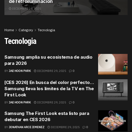
de retroiluminación
DICIEMBRE 29, 2025
Home
Category
Tecnologia
Tecnologia
Samsung amplia su ecosistema de audio
para 2026
BY
JAE HOON PARK
DICIEMBRE 29, 2025
0
[CES 2026] En busca del color perfecto…
Samsung lleva los límites de la TV en The
First Look
BY
JAE HOON PARK
DICIEMBRE 29, 2025
0
Samsung The First Look esta listo para
debutar en CES 2026
BY
JONATHAN ARCE JIMENEZ
DICIEMBRE 29, 2025
0