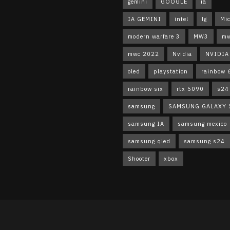
gemini
GOOGLE
ia
IA GEMINI
intel
lg
Mic
modern warfare 3
MW3
m
mwc 2022
Nvidia
NVIDIA
oled
playstation
rainbow 6
rainbow six
rtx 5090
s24 
samsung
SAMSUNG GALAXY 
samsung IA
samsung mexico
samsung qled
samsung s24
Shooter
xbox