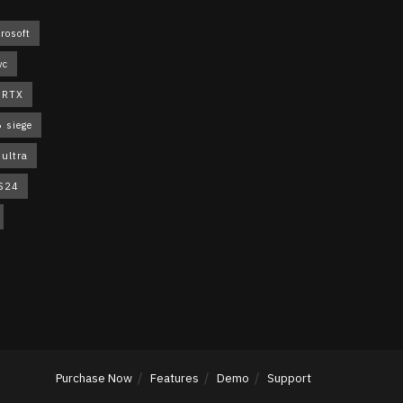
rosoft
wc
 RTX
 siege
ultra
S24
Purchase Now
Features
Demo
Support