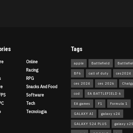
ories
Tags
re
Online
apple
Battlefield
Battlefie
Racing
BF6
call of duty
ces2024
s
RPG
ces 2024
ces 2026
Chatg
re
Snacks And Food
cod
EA BATTLEFIELD 6
FPS
Software
PC
Tech
EA games
F1
Formula 1
o
Tecnologia
GALAXY AI
galaxy s24
GALAXY S24 PLUS
galaxy s2