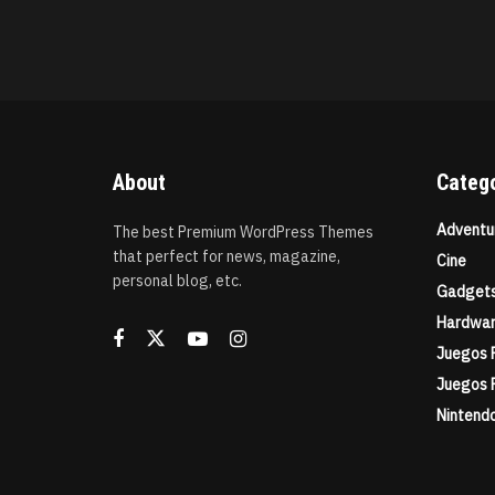
About
Categ
Adventu
The best Premium WordPress Themes
that perfect for news, magazine,
Cine
personal blog, etc.
Gadget
Hardwa
Juegos 
Juegos 
Nintend