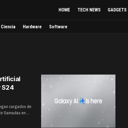
HOME
TECH NEWS
GADGETS
Ciencia
Hardware
Software
tificial
y S24
legan cargados de
ir llamadas en ...