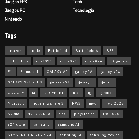
Juegos FPS
Tech
Juegos PC
Tecnologia
Nintendo
Tags
amazon
apple
Battlefield
Battlefield 6
BF6
call of duty
ces2024
ces 2024
ces 2026
EA games
F1
Formula 1
GALAXY AI
galaxy IA
galaxy s24
GALAXY S24 PLUS
galaxy s25
galaxy z
gemini
GOOGLE
ia
IA GEMINI
intel
lg
lg robot
Microsoft
modern warfare 3
MW3
mwc
mwc 2022
Nvidia
NVIDIA RTX
oled
playstation
rtx 5090
s24 ultra
samsung
samsung AI
SAMSUNG GALAXY S24
samsung IA
samsung mexico