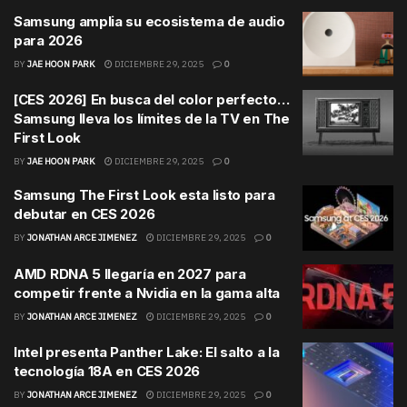
Samsung amplia su ecosistema de audio
para 2026
BY
JAE HOON PARK
DICIEMBRE 29, 2025
0
[CES 2026] En busca del color perfecto…
Samsung lleva los límites de la TV en The
First Look
BY
JAE HOON PARK
DICIEMBRE 29, 2025
0
Samsung The First Look esta listo para
debutar en CES 2026
BY
JONATHAN ARCE JIMENEZ
DICIEMBRE 29, 2025
0
AMD RDNA 5 llegaría en 2027 para
competir frente a Nvidia en la gama alta
BY
JONATHAN ARCE JIMENEZ
DICIEMBRE 29, 2025
0
Intel presenta Panther Lake: El salto a la
tecnología 18A en CES 2026
BY
JONATHAN ARCE JIMENEZ
DICIEMBRE 29, 2025
0