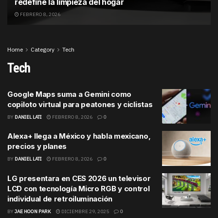
redefine la limpieza del hogar
FEBRERO 8, 2026
Home
Category
Tech
Tech
Google Maps suma a Gemini como
copiloto virtual para peatones y ciclistas
BY
DANIEL LATI
FEBRERO 8, 2026
0
Alexa+ llega a México y habla mexicano,
precios y planes
BY
DANIEL LATI
FEBRERO 8, 2026
0
LG presentara en CES 2026 un televisor
LCD con tecnología Micro RGB y control
individual de retroiluminación
BY
JAE HOON PARK
DICIEMBRE 29, 2025
0