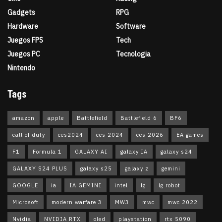
Gadgets
RPG
Hardware
Software
Juegos FPS
Tech
Juegos PC
Tecnologia
Nintendo
Tags
amazon
apple
Battlefield
Battlefield 6
BF6
call of duty
ces2024
ces 2024
ces 2026
EA games
F1
Formula 1
GALAXY AI
galaxy IA
galaxy s24
GALAXY S24 PLUS
galaxy s25
galaxy z
gemini
GOOGLE
ia
IA GEMINI
intel
lg
lg robot
Microsoft
modern warfare 3
MW3
mwc
mwc 2022
Nvidia
NVIDIA RTX
oled
playstation
rtx 5090