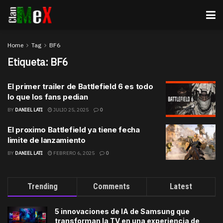
Home
Tag
BF6
Etiqueta:
BF6
El primer trailer de Battlefield 6 es todo
lo que los fans pedian
BY
DANIEL LATI
JULIO 25, 2025
0
El proximo Battlefield ya tiene fecha
limite de lanzamiento
BY
DANIEL LATI
FEBRERO 6, 2025
0
Trending
Comments
Latest
5 innovaciones de IA de Samsung que
transforman la TV en una experiencia de